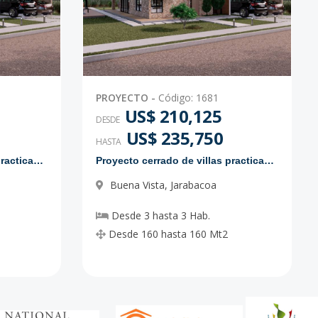
PROYECTO
-
Código
:
1681
US$ 210,125
DESDE
US$ 235,750
HASTA
Proyecto cerrado de villas practicas y modernas
Proyecto cerrado de villas practicas y modernas
Buena Vista
,
Jarabacoa
Desde
3
hasta
3
Hab.
Desde
160
hasta
160
Mt2