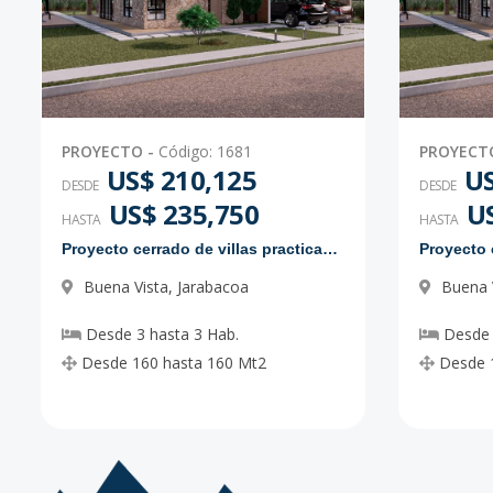
PROYECTO
-
Código
:
1681
PROYECT
US$ 210,125
US
DESDE
DESDE
US$ 235,750
U
HASTA
HASTA
Proyecto cerrado de villas practicas y modernas
Buena Vista
,
Jarabacoa
Buena 
Desde
3
hasta
3
Hab.
Desde
Desde
160
hasta
160
Mt2
Desde