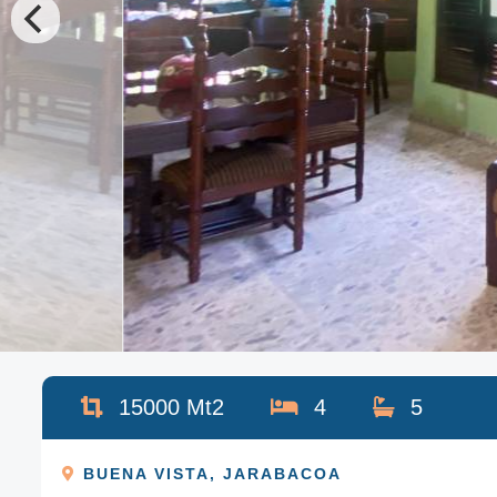
15000
Mt2
4
5
BUENA VISTA
,
JARABACOA