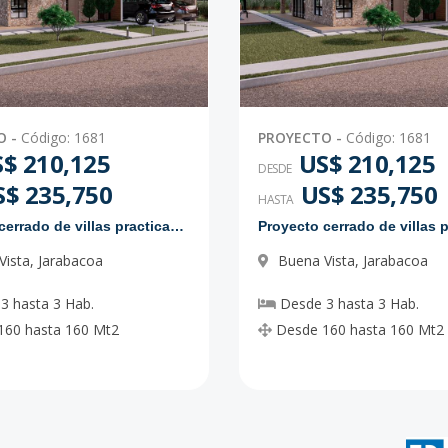
O
-
Código
:
1681
PROYECTO
-
Código
:
1681
$ 210,125
US$ 210,125
DESDE
S$ 235,750
US$ 235,750
HASTA
Proyecto cerrado de villas practicas y modernas
Vista
,
Jarabacoa
Buena Vista
,
Jarabacoa
3
hasta
3
Hab.
Desde
3
hasta
3
Hab.
160
hasta
160
Mt2
Desde
160
hasta
160
Mt2