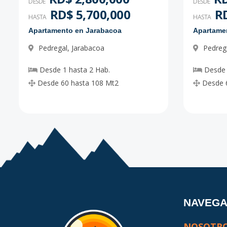
DESDE
DESDE
RD$ 5,700,000
RD
HASTA
HASTA
Apartamento en Jarabacoa
Apartame
Pedregal
,
Jarabacoa
Pedreg
Desde
1
hasta
2
Hab.
Desde
Desde
60
hasta
108
Mt2
Desde
NAVEG
NOSOTR