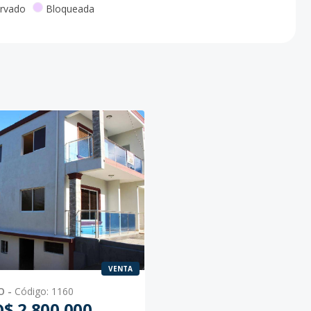
rvado
Bloqueada
VENTA
O
-
Código
:
1160
$ 2,800,000