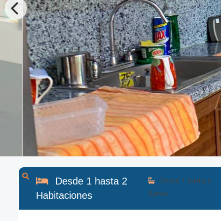
Desde
1
hasta
2
Desde
1
hasta
2
Baños
Habitaciones