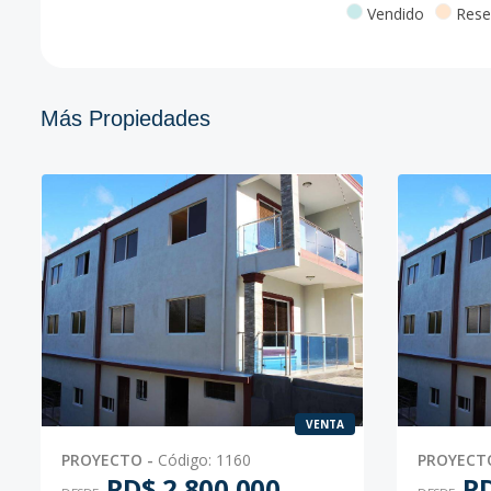
Vendido
Rese
Más Propiedades
VENTA
PROYECTO
-
Código
:
1160
PROYECT
RD$ 2,800,000
RD