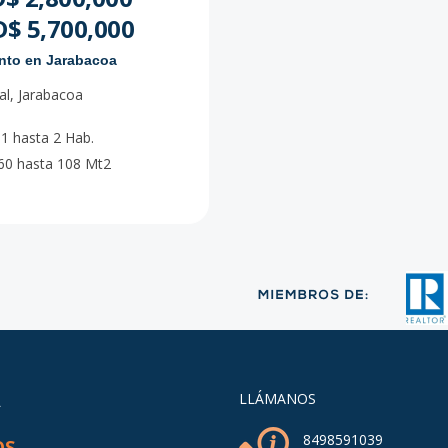
$ 5,700,000
nto en Jarabacoa
al
,
Jarabacoa
1
hasta
2
Hab.
60
hasta
108
Mt2
A
LLÁMANOS
8498591039
OS