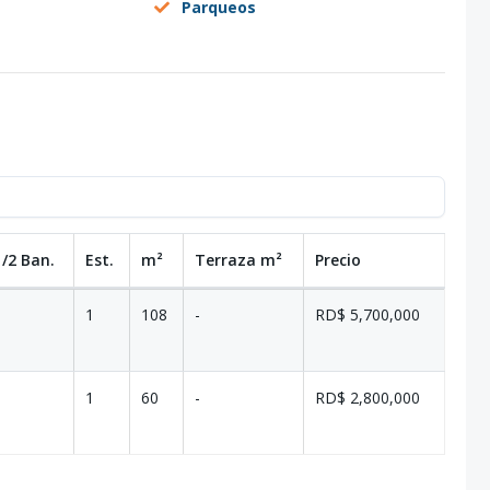
Parqueos
1/2 Ban.
Est.
m²
Terraza
m²
Precio
1
108
-
RD$ 5,700,000
1
60
-
RD$ 2,800,000