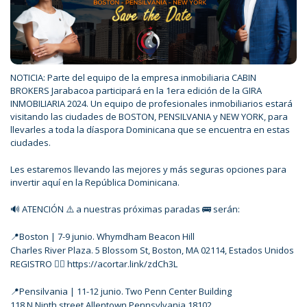
NOTICIA: Parte del equipo de la empresa inmobiliaria CABIN
BROKERS Jarabacoa participará en la 1era edición de la GIRA
INMOBILIARIA 2024. Un equipo de profesionales inmobiliarios estará
visitando las ciudades de BOSTON, PENSILVANIA y NEW YORK, para
llevarles a toda la díaspora Dominicana que se encuentra en estas
ciudades.
Les estaremos llevando las mejores y más seguras opciones para
invertir aquí en la República Dominicana.
🔊 ATENCIÓN ⚠️ a nuestras próximas paradas 🚌 serán:
📍Boston | 7-9 junio. Whymdham Beacon Hill
Charles River Plaza. 5 Blossom St, Boston, MA 02114, Estados Unidos
REGISTRO 👉🏼 https://acortar.link/zdCh3L
📍Pensilvania | 11-12 junio. Two Penn Center Building
118 N Ninth street Allentown Pennsylvania 18102