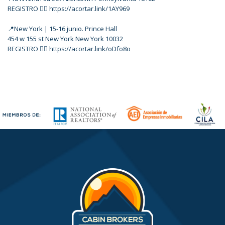
REGISTRO 👉🏼 https://acortar.link/1AY969
📍New York | 15-16 junio. Prince Hall
454 w 155 st New York New York 10032
REGISTRO 👉🏼 https://acortar.link/oDfo8o