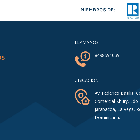
A
LLÁMANOS
8498591039
OS
UBICACIÓN
Av. Federico Basilis, C
Comercial Khury, 2do 
Jarabacoa, La Vega, R
Dominicana.