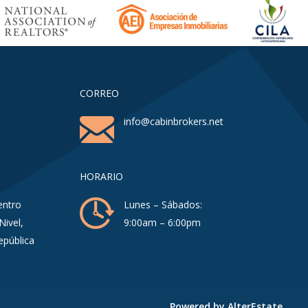
CORREO
info@cabinbrokers.net
HORARIO
entro
Lunes – Sábados:
Nivel,
9:00am – 6:00pm
epública
Powered by
AlterEstate