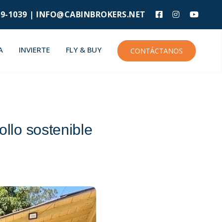
9-1039 |
INFO@CABINBROKERS.NET
A
INVIERTE
FLY & BUY
CONTÁCTANOS
lo sostenible