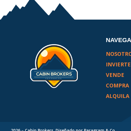
NAVEG
NOSOTR
INVIERTE
VENDE
COMPRA
ALQUILA
2026
–
Cabin Brokers
. Diseñado por
Paragram & Co